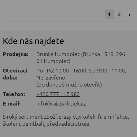
1
2
Kde nás najdete
Prodejna:
Brunka Humpolec (Brunka 1519, 396
01 Humpolec)
Otevírací
Po - Pá: 10:00 - 16:00, So: 9:00 - 11:00,
doba:
Ne: zavřeno
(po dohodě možno otevřít)
Telefon:
+420 777 117 982
E-mail:
info@rajctyrkolek.cz
Široký sortiment zboží, srazy čtyřkolek, firemní akce,
školení, paintball, předváděcí stroje.