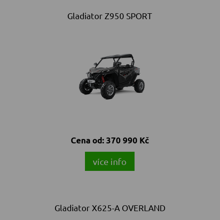
Gladiator Z950 SPORT
Cena od:
370 990 Kč
více info
Gladiator X625-A OVERLAND