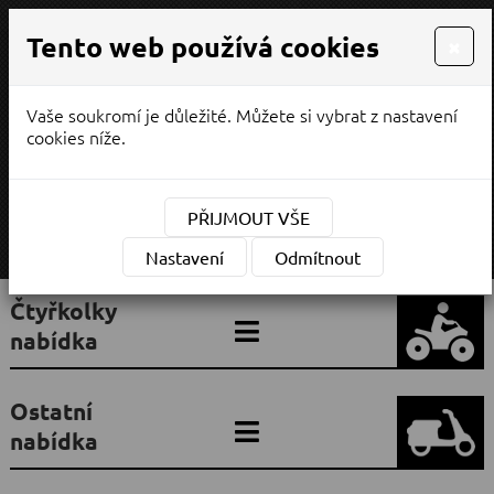
Tento web používá cookies
×
Vaše soukromí je důležité. Můžete si vybrat z nastavení
PRODEJ / SERVIS
cookies níže.
¨
(CZK)
Měna:
PŘIJMOUT VŠE
MENU
Nastavení
Odmítnout
Čtyřkolky
nabídka
Ostatní
nabídka