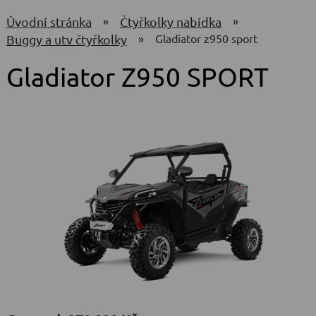
»
»
úvodní stránka
čtyřkolky nabídka
»
gladiator z950 sport
buggy a utv čtyřkolky
Gladiator Z950 SPORT