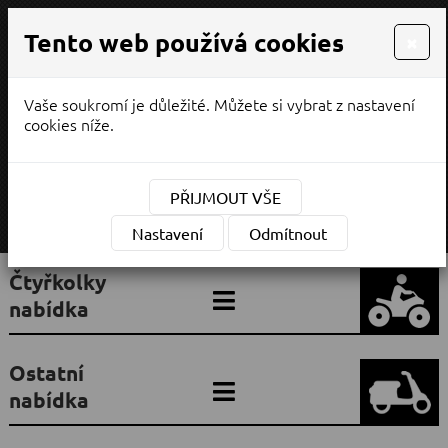
Tento web používá cookies
×
Vaše soukromí je důležité. Můžete si vybrat z nastavení
PRODEJ / SERVIS
cookies níže.
¨
(CZK)
Měna:
PŘIJMOUT VŠE
MENU
Nastavení
Odmítnout
Čtyřkolky
nabídka
Ostatní
nabídka