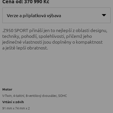
Cena od:
370 990 Kč
Verze a příplatková výbava
.Z950 SPORT přináší jen to nejlepší z oblasti designu,
techniky, pohodlí, spolehlivosti, přičemž jeho
jedinečné vlastnosti jsou doplněny o kompaktnost
a ještě lepší obratnost.
Motor
V-Twin, 4-taktní, 8-ventilový dvouválec, SOHC
Vrtání x zdvih
91 mm x 74 mm x 2