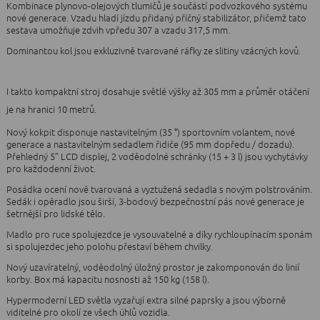
Kombinace plynovo-olejových tlumičů je součástí podvozkového systému
nové generace. Vzadu hladí jízdu přidaný příčný stabilizátor, přičemž tato
sestava umožňuje zdvih vpředu 307 a vzadu 317,5 mm.
Dominantou kol jsou exkluzivně tvarované ráfky ze slitiny vzácných kovů.
I takto kompaktní stroj dosahuje světlé výšky až 305 mm a průměr otáčení
je na hranici 10 metrů.
Nový kokpit disponuje nastavitelným (35 °) sportovním volantem, nové
generace a nastavitelným sedadlem řidiče (95 mm dopředu / dozadu).
Přehledný 5” LCD displej, 2 voděodolné schránky (15 + 3 l) jsou vychytávky
pro každodenní život.
Posádka ocení nově tvarovaná a vyztužená sedadla s novým polstrováním.
Sedák i opěradlo jsou širší, 3-bodový bezpečnostní pás nové generace je
šetrnější pro lidské tělo.
Madlo pro ruce spolujezdce je vysouvatelné a díky rychloupínacím sponám
si spolujezdec jeho polohu přestaví během chvilky.
Nový uzavíratelný, voděodolný úložný prostor je zakomponován do linií
korby. Box má kapacitu nosnosti až 150 kg (158 l).
Hypermoderní LED světla vyzařují extra silné paprsky a jsou výborně
viditelné pro okolí ze všech úhlů vozidla.