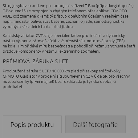
Stroj je vybaven portem pro připojení zařízení T-Box (příplatkový doplněk).
T-Box umožňuje propojení s chytrým telefonem přes aplikaci CFMOTO
RIDE, což znamená okamžitý přístup k palubním údajům v reálném čase
např.: množství paliva, stav baterie, záznam o jízdě, samodiagnostika
vybraných základních funkcí před jízdou…
Kanadský variátor CVTech je speciálně laděn pro lineární a dynamický
nástup výkonu a zároveň efektivně přenáší sílu motorové brzdy (EBS)
na kola. Tím přidává míru bezpečnosti a pohodlí při režimu zrychlení a šetří
brzdové komponenty v režimu i extrémního zpomalení.
PRÉMIOVÁ ZÁRUKA 5 LET
Prodloužená záruka 5 LET / 10.000 km platí při zakoupení čtyřkolky
CFMOTO Gladiator v prodejní síti Journeyman CZ v ČR a SR pro všechny
nové zákazníky (první majitel) bez rozdílu zda je fyzická osoba, či
podnikatel.
Popis produktu
Další fotografie