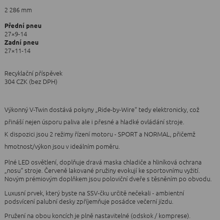
2 286 mm
Přední pneu
27×9-14
Zadní pneu
27×11-14
Recyklační příspěvek
304 CZK (bez DPH)
Výkonný V-Twin dostává pokyny „Ride-by-Wire“ tedy elektronicky, což
přináší nejen úsporu paliva ale i přesné a hladké ovládání stroje.
K dispozici jsou 2 režimy řízení motoru - SPORT a NORMAL, přičemž
hmotnost/výkon jsou v ideálním poměru.
Plné LED osvětlení, doplňuje dravá maska chladiče a hliníková ochrana
„nosu“ stroje. Červeně lakované pružiny evokují ke sportovnímu vyžití.
Novým prémiovým doplňkem jsou poloviční dveře s těsněním po obvodu.
Luxusní prvek, který byste na SSV-čku určitě nečekali - ambientní
podsvícení palubní desky zpříjemňuje posádce večerní jízdu.
Pružení na obou koncích je plně nastavitelné (odskok / komprese).