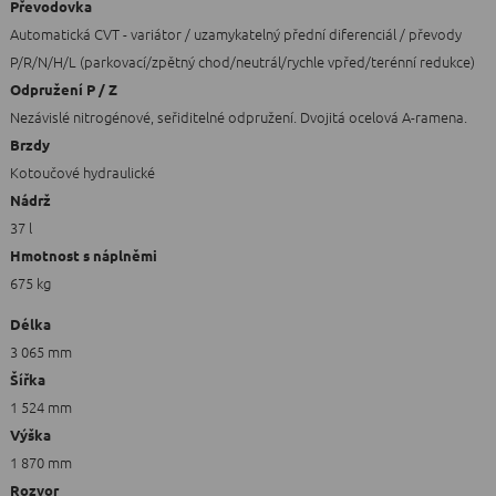
Převodovka
Automatická CVT - variátor / uzamykatelný přední diferenciál / převody
P/R/N/H/L (parkovací/zpětný chod/neutrál/rychle vpřed/terénní redukce)
Odpružení P / Z
Nezávislé nitrogénové, seřiditelné odpružení. Dvojitá ocelová A-ramena.
Brzdy
Kotoučové hydraulické
Nádrž
37 l
Hmotnost s náplněmi
675 kg
Délka
3 065 mm
Šířka
1 524 mm
Výška
1 870 mm
Rozvor