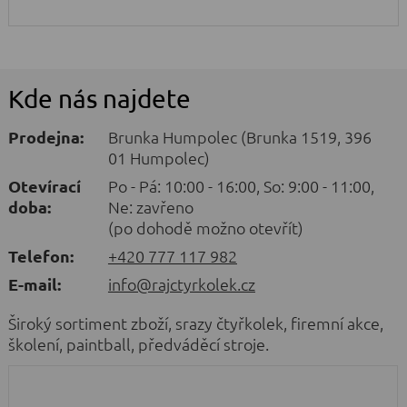
Kde nás najdete
Prodejna:
Brunka Humpolec (Brunka 1519, 396
01 Humpolec)
Otevírací
Po - Pá: 10:00 - 16:00, So: 9:00 - 11:00,
doba:
Ne: zavřeno
(po dohodě možno otevřít)
Telefon:
+420 777 117 982
E-mail:
info@rajctyrkolek.cz
Široký sortiment zboží, srazy čtyřkolek, firemní akce,
školení, paintball, předváděcí stroje.