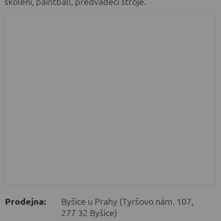
školení, paintball, předváděcí stroje.
Prodejna:
Byšice u Prahy (Tyršovo nám. 107,
277 32 Byšice)