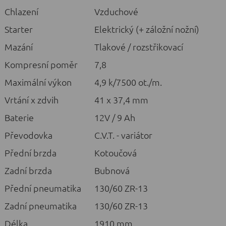
Chlazení
Vzduchové
Starter
Elektrický (+ záložní nožní)
Mazání
Tlakové / rozstřikovací
Kompresní poměr
7,8
Maximální výkon
4,9 k/7500 ot./m.
Vrtání x zdvih
41 x 37,4 mm
Baterie
12V / 9 Ah
Převodovka
C.V.T. - variátor
Přední brzda
Kotoučová
Zadní brzda
Bubnová
Přední pneumatika
130/60 ZR-13
Zadní pneumatika
130/60 ZR-13
Délka
1910 mm