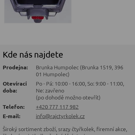
Kde nás najdete
Prodejna:
Brunka Humpolec (Brunka 1519, 396
01 Humpolec)
Otevírací
Po - Pá: 10:00 - 16:00, So: 9:00 - 11:00,
doba:
Ne: zavřeno
(po dohodě možno otevřít)
Telefon:
+420 777 117 982
E-mail:
info@rajctyrkolek.cz
Široký sortiment zboží, srazy čtyřkolek, firemní akce,