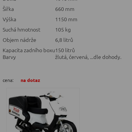
Šířka
660 mm
Výška
1150 mm
Suchá hmotnost
105 kg
Objem nádrže
6,8 litrů
Kapacita zadního boxu
150 litrů
Barvy
žlutá, červená, ...dle dohody.
cena:
na dotaz