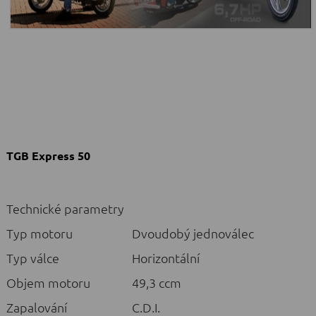
TGB Express 50
Technické parametry
Typ motoru
Dvoudobý jednoválec
Typ válce
Horizontální
Objem motoru
49,3 ccm
Zapalování
C.D.I.