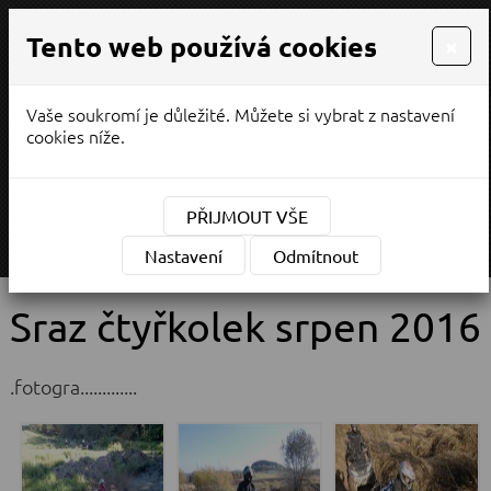
Tento web používá cookies
×
Vaše soukromí je důležité. Můžete si vybrat z nastavení
PRODEJ / SERVIS
cookies níže.
¨
(CZK)
Měna:
PŘIJMOUT VŠE
MENU
Nastavení
Odmítnout
Sraz čtyřkolek srpen 2016
.fotogra.............