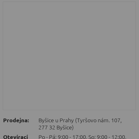
Prodejna:
Byšice u Prahy (Tyršovo nám. 107,
277 32 Byšice)
Otevírací
Po - Pá: 9:00 - 17:00, So: 9:00 - 12:00,