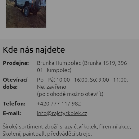
Kde nás najdete
Prodejna:
Brunka Humpolec (Brunka 1519, 396
01 Humpolec)
Otevírací
Po - Pá: 10:00 - 16:00, So: 9:00 - 11:00,
doba:
Ne: zavřeno
(po dohodě možno otevřít)
Telefon:
+420 777 117 982
E-mail:
info@rajctyrkolek.cz
Široký sortiment zboží, srazy čtyřkolek, firemní akce,
školení, paintball, předváděcí stroje.