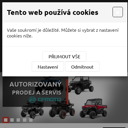
Tento web používá cookies
×
Vaše soukromí je důležité. Můžete si vybrat z nastavení
PRODEJ / SERVIS
cookies níže.
¨
(CZK)
Měna:
PŘIJMOUT VŠE
MENU
Nastavení
Odmítnout
PRODEJNA BRUNKA U
AUTORIZOVANÝ
VÝHRADNÍ DOVOZCE
AUTORIZOVANÝ
AUTORIZOVANÝ
HUMPOLECE
PRODEJ A SERVIS MOTOCYKLŮ
PRODEJ A SERVIS
PRODEJ A SERVIS
PRODEJ A SERVIS
PRODEJNA BYŠICE U
MĚLNÍKA