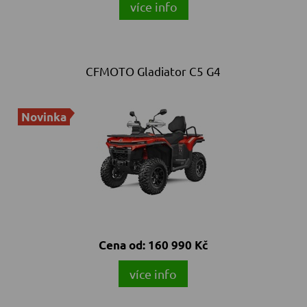
více info
CFMOTO Gladiator C5 G4
Novinka
Cena od:
160 990 Kč
více info