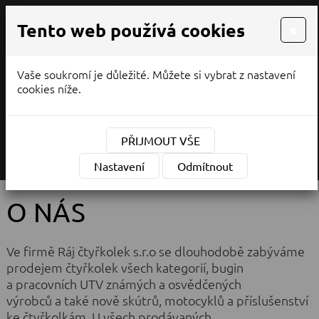
Tento web používá cookies
×
Vaše soukromí je důležité. Můžete si vybrat z nastavení
PRODEJ / SERVIS
cookies níže.
¨
(CZK)
Měna:
PŘIJMOUT VŠE
MENU
Nastavení
Odmítnout
O NÁS
Ve firmě Ráj čtyřkolek s.r.o se dlouhodobě zabýváme
prodejem čtyřkolek všech kategorií, bugin
a pracovních UTV známých a osvědčených
výrobců a také nově skútrů, motocyklů a příslušenství
ke čtyřkolkám. U všech prodávaných