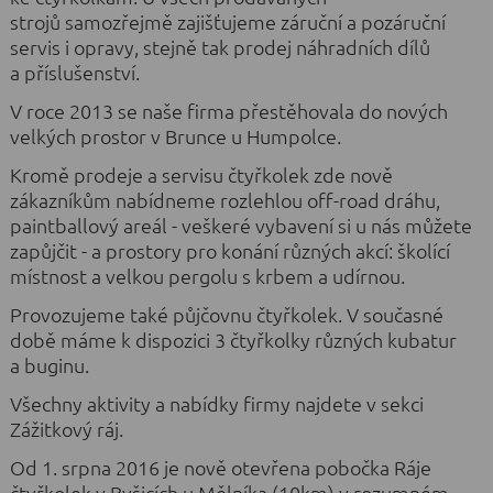
strojů samozřejmě zajišťujeme záruční a pozáruční
servis i opravy, stejně tak prodej náhradních dílů
a příslušenství.
V roce 2013 se naše firma přestěhovala do nových
velkých prostor v Brunce u Humpolce.
Kromě prodeje a servisu čtyřkolek zde nově
zákazníkům nabídneme rozlehlou off-road dráhu,
paintballový areál - veškeré vybavení si u nás můžete
zapůjčit - a prostory pro konání různých akcí: školící
místnost a velkou pergolu s krbem a udírnou.
Provozujeme také půjčovnu čtyřkolek. V současné
době máme k dispozici 3 čtyřkolky různých kubatur
a buginu.
Všechny aktivity a nabídky firmy najdete v sekci
Zážitkový ráj.
Od 1. srpna 2016 je nově otevřena pobočka Ráje
čtyřkolek v Byšicích u Mělníka (10km) v rozumném