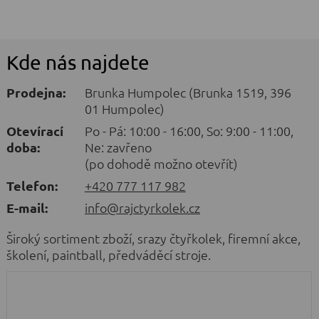
Kde nás najdete
Prodejna:
Brunka Humpolec (Brunka 1519, 396
01 Humpolec)
Otevírací
Po - Pá: 10:00 - 16:00, So: 9:00 - 11:00,
doba:
Ne: zavřeno
(po dohodě možno otevřít)
Telefon:
+420 777 117 982
E-mail:
info@rajctyrkolek.cz
Široký sortiment zboží, srazy čtyřkolek, firemní akce,
školení, paintball, předváděcí stroje.