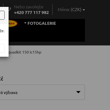
Nebo zavolejte
(CZK)
Měna:
¨
+420 777 117 982
×
FOTOGALERIE
že.
čovač quadkit 150 lc15hp
Kč
vá výbava