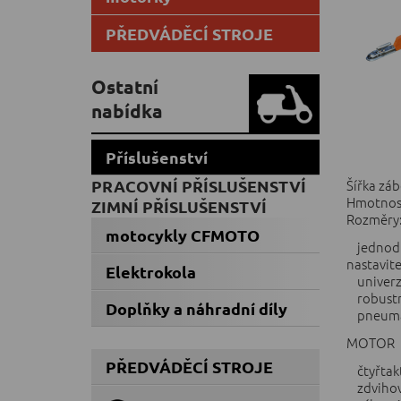
PŘEDVÁDĚCÍ STROJE
Ostatní
nabídka
Příslušenství
PRACOVNÍ PŘÍSLUŠENSTVÍ
Šířka zá
Hmotnos
ZIMNÍ PŘÍSLUŠENSTVÍ
Rozměry: 
motocykly CFMOTO
jednoduš
nastavite
Elektrokola
univerzál
robustní
Doplňky a náhradní díly
pneumat
MOTOR
PŘEDVÁDĚCÍ STROJE
čtyřtakt
zdvihov