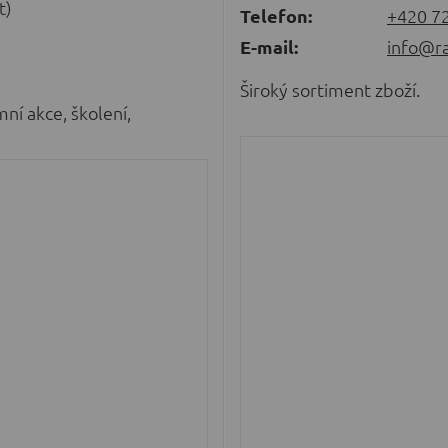
t)
Telefon:
+420 7
E-mail:
info@ra
Široký sortiment zboží.
mní akce, školení,