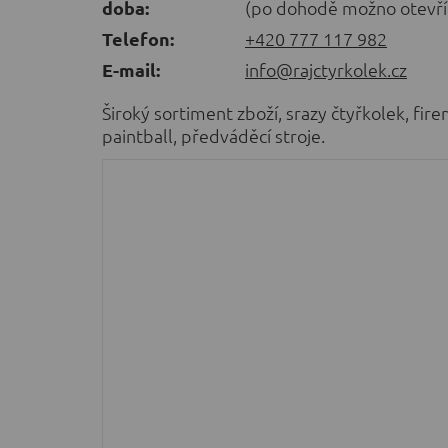
doba:
(po dohodě možno otevří
Telefon:
+420 777 117 982
E-mail:
info@rajctyrkolek.cz
Široký sortiment zboží, srazy čtyřkolek, fire
paintball, předváděcí stroje.