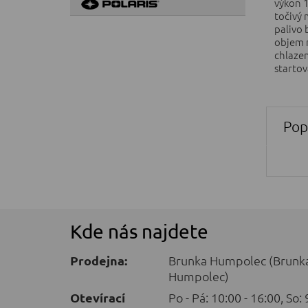
výkon 1
točivý 
palivo 
objem ná
chlazen
startová
Pop
Kde nás najdete
Prodejna:
Brunka Humpolec (Brunka
Humpolec)
Otevírací
Po - Pá: 10:00 - 16:00, So: