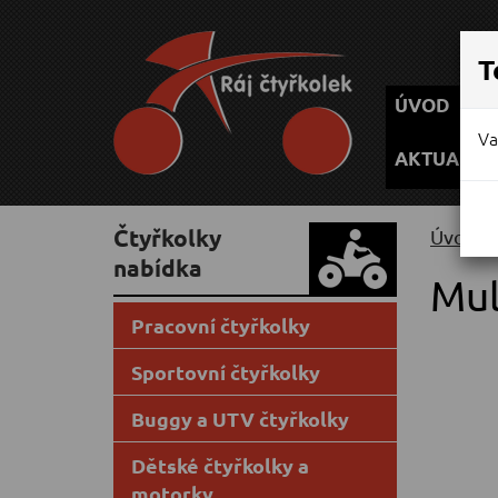
P
T
ÚVOD
Va
AKTUALIT
Čtyřkolky
úvodní
nabídka
Mul
Pracovní čtyřkolky
Sportovní čtyřkolky
Buggy a UTV čtyřkolky
Dětské čtyřkolky a
motorky