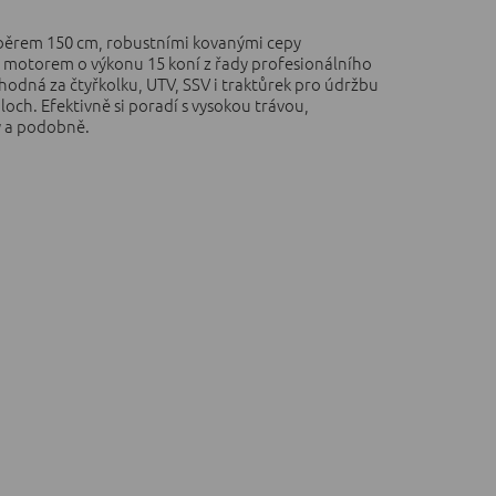
áběrem 150 cm, robustními kovanými cepy
 motorem o výkonu 15 koní z řady profesionálního
hodná za čtyřkolku, UTV, SSV i traktůrek pro údržbu
och. Efektivně si poradí s vysokou trávou,
y a podobně.