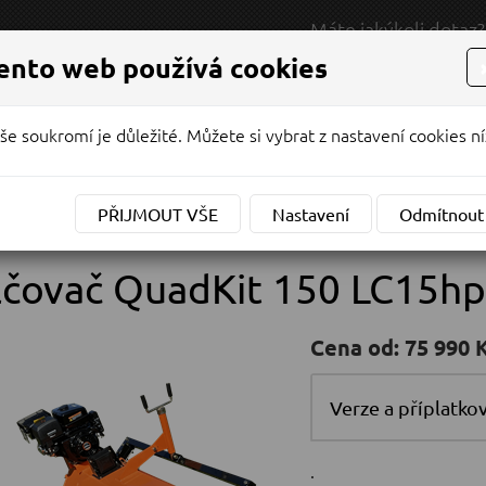
Máte jakýkoli dotaz?
RODEJ / SERVIS
NAPIŠTE NÁM
ento web používá cookies
NABÍDKA
MOTOCYKLY
VYVÁŽEČKY
še soukromí je důležité. Můžete si vybrat z nastavení cookies ní
Y
KONTAKTY
PŘIJMOUT VŠE
Nastavení
Odmítnout
»
»
»
mul
 stránka
ostatní nabídka
příslušenství
čovač QuadKit 150 LC15hp
Cena od:
75 990 
Verze a příplatko
.