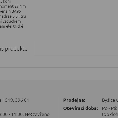
5 koní
moment 27 Nm
benzin BA95
drže 6,5 litru
í vzduchem
ní elektrické
is produktu
 1519, 396 01
Prodejna:
Byšice 
Otevírací doba:
Po - Pá:
 9:00 - 11:00, Ne: zavřeno
(po doh