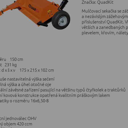
Značka: QuadKit
Mulčovací sekačka se z
a nezávislým zážehovým
příslušenství QuadKit. V
větších a zanedbaných pl
plevelem, křovím, nálet
běru 150 cm
t 231 kg
d x š x v 175 x 215 x 102 cm
e nastavitelná výška sečení
lná výška a úhel otočné oje
ní závěsné zařízení pasující na většinu typů čtyřkolek a traktůrků
 kovová konstrukce opatřená kvalitním práškovým lakem
iky o rozměru 16x6,50-8
ní jednoválec OHV
ý objem 420 ccm