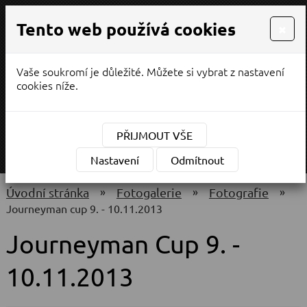
Tento web používá cookies
×
Vaše soukromí je důležité. Můžete si vybrat z nastavení
PRODEJ / SERVIS
cookies níže.
¨
(CZK)
Měna:
PŘIJMOUT VŠE
MENU
Nastavení
Odmítnout
»
»
»
úvodní stránka
fotogalerie
fotografie
journeyman cup 9. - 10.11.2013
Journeyman Cup 9. -
10.11.2013