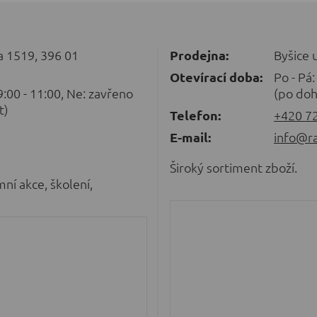
 1519, 396 01
Prodejna:
Byšice 
Otevírací doba:
Po - Pá:
 9:00 - 11:00, Ne: zavřeno
(po doh
t)
Telefon:
+420 7
E-mail:
info@ra
Široký sortiment zboží.
mní akce, školení,