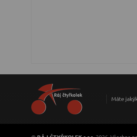
Máte jakýk
©
RÁJ ČTYŘKOLEK s.r.o.
2026. Všechna pr