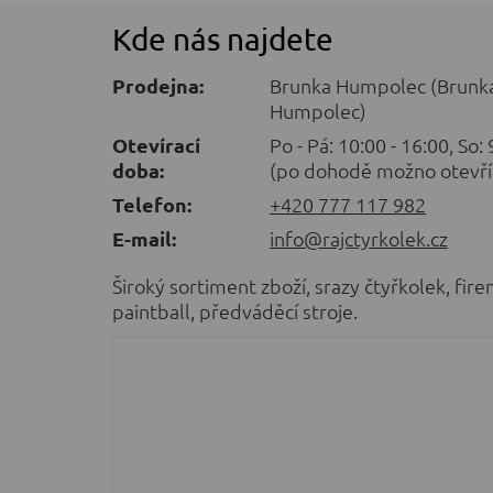
Kde nás najdete
Prodejna:
Brunka Humpolec (Brunka
Humpolec)
Otevírací
Po - Pá: 10:00 - 16:00, So:
doba:
(po dohodě možno otevří
Telefon:
+420 777 117 982
E-mail:
info@rajctyrkolek.cz
Široký sortiment zboží, srazy čtyřkolek, fire
paintball, předváděcí stroje.