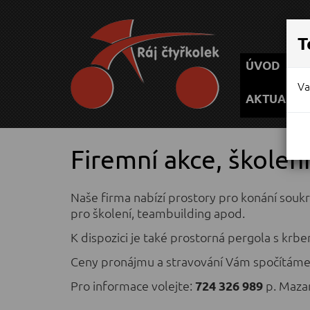
P
T
ÚVOD
Va
AKTUALIT
Firemní akce, školení
Naše firma nabízí prostory pro konání soukr
pro školení, teambuilding apod.
K dispozici je také prostorná pergola s krb
Ceny pronájmu a stravování Vám spočítáme 
Pro informace volejte:
724 326 989
p. Maza