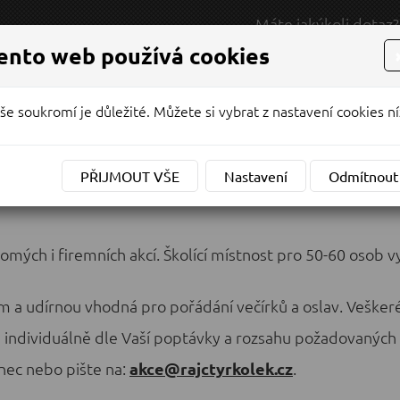
Máte jakýkoli dotaz?
RODEJ / SERVIS
NAPIŠTE NÁM
ento web používá cookies
NABÍDKA
MOTOCYKLY
VYVÁŽEČKY
še soukromí je důležité. Můžete si vybrat z nastavení cookies ní
Y
KONTAKTY
PŘIJMOUT VŠE
Nastavení
Odmítnout
omých i firemních akcí. Školící místnost pro 50-60 osob v
em a udírnou vhodná pro pořádání večírků a oslav. Vešker
individuálně dle Vaší poptávky a rozsahu požadovaných 
nec nebo pište na:
akce@rajctyrkolek.cz
.