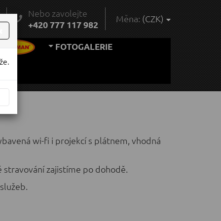
Nebo zavolejte
(CZK)
Měna:
¨
+420 777 117 982
×
FOTOGALERIE
že.
ybavená wi-fi i projekcí s plátnem, vhodná
é stravování zajistíme po dohodě.
služeb.