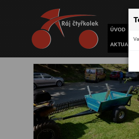
P
T
ÚVOD
Va
AKTUALIT