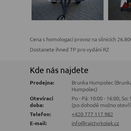
Cena s homologací provoz na silnicích 26.800
Dostanete ihned TP pro vydání RZ
Kde nás najdete
Prodejna:
Brunka Humpolec (Brunka
Humpolec)
Otevírací
Po - Pá: 10:00 - 16:00, So:
doba:
(po dohodě možno otevří
Telefon:
+420 777 117 982
E-mail:
info@rajctyrkolek.cz