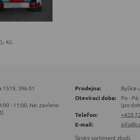
,- Kč.
 1519, 396 01
Prodejna:
Byšice 
Otevírací doba:
Po - Pá:
 9:00 - 11:00, Ne: zavřeno
(po doh
t)
Telefon:
+420 7
E-mail:
info@ra
Široký sortiment zboží.