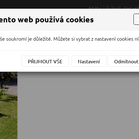
Máte jakýkoli dotaz?
RODEJ / SERVIS
NAPIŠTE NÁM
ento web používá cookies
NABÍDKA
MOTOCYKLY
VYVÁŽEČKY
še soukromí je důležité. Můžete si vybrat z nastavení cookies ní
Y
KONTAKTY
PŘIJMOUT VŠE
Nastavení
Odmítnout