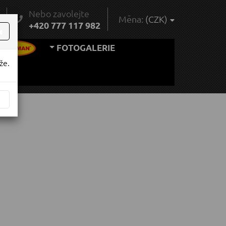
Nebo zavolejte
(CZK)
Měna:
¨
+420 777 117 982
×
FOTOGALERIE
že.