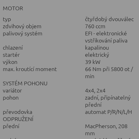
MOTOR
typ
čtyřdobý dvouválec
zdvihový objem
760 ccm
palivový systém
EFI - elektronické
vstřikování paliva
chlazení
kapalinou
startér
elektrický
výkon
39 kW
max. kroutící moment
66 Nm při 5800 ot /
min
SYSTÉM POHONU
variátor
4x4, 2x4
pohon
zadní, připínatelný
přední
převodovka
automat P/R/N/L/H
ODPRUŽENÍ
přední
MacPherson, 208
mm