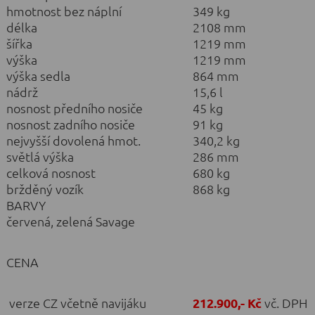
hmotnost bez náplní
349 kg
délka
2108 mm
šířka
1219 mm
výška
1219 mm
výška sedla
864 mm
nádrž
15,6 l
nosnost předního nosiče
45 kg
nosnost zadního nosiče
91 kg
nejvyšší dovolená hmot.
340,2 kg
světlá výška
286 mm
celková nosnost
680 kg
bržděný vozík
868 kg
BARVY
červená, zelená Savage
CENA
verze CZ včetně navijáku
212.900,- Kč
vč. DPH