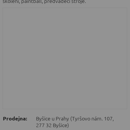
školení, paintball, předváděcí stroje.
Prodejna:
Byšice u Prahy (Tyršovo nám. 107,
277 32 Byšice)