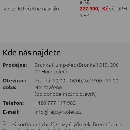
a RZ
verze EU včetně navijáku
227.900,- Kč
vč. DPH
a RZ
Kde nás najdete
Prodejna:
Brunka Humpolec (Brunka 1519, 396
01 Humpolec)
Otevírací
Po - Pá: 10:00 - 16:00, So: 9:00 - 11:00,
doba:
Ne: zavřeno
(po dohodě možno otevřít)
Telefon:
+420 777 117 982
E-mail:
info@rajctyrkolek.cz
Široký sortiment zboží, srazy čtyřkolek, firemní akce,