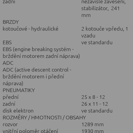
zadní
nezávislé zavěšení,
stabilizátor, 241
mm
BRZDY
kotoučové - hydraulické
2 kotouče vpředu, 1
vzadu
EBS
ve standardu
EBS (engine breaking systém -
brždění motorem zadní náprava)
ADC
ADC (active descent control -
brždění motorem i přední
náprava)
PNEUMATIKY
přední
25 x 8 - 12
zadní
26 x 11 - 12
disk elektron
ve standardu
ROZMĚRY / HMOTNOSTI / OBSAHY
rozvor
1289 mm
vnitřní poloměr otáčení
1930 mm