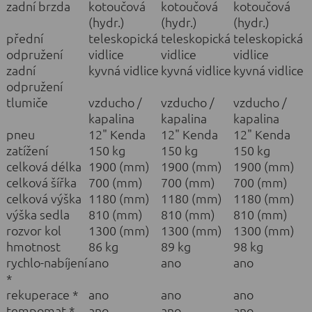
zadní brzda
kotoučová
kotoučová
kotoučová
(hydr.)
(hydr.)
(hydr.)
přední
teleskopická
teleskopická
teleskopická
odpružení
vidlice
vidlice
vidlice
zadní
kyvná vidlice
kyvná vidlice
kyvná vidlice
odpružení
tlumiče
vzducho /
vzducho /
vzducho /
kapalina
kapalina
kapalina
pneu
12" Kenda
12" Kenda
12" Kenda
zatížení
150 kg
150 kg
150 kg
celková délka
1900 (mm)
1900 (mm)
1900 (mm)
celková šířka
700 (mm)
700 (mm)
700 (mm)
celková výška
1180 (mm)
1180 (mm)
1180 (mm)
výška sedla
810 (mm)
810 (mm)
810 (mm)
rozvor kol
1300 (mm)
1300 (mm)
1300 (mm)
hmotnost
86 kg
89 kg
98 kg
rychlo-nabíjení
ano
ano
ano
*
rekuperace *
ano
ano
ano
tempomat *
ano
ano
ano