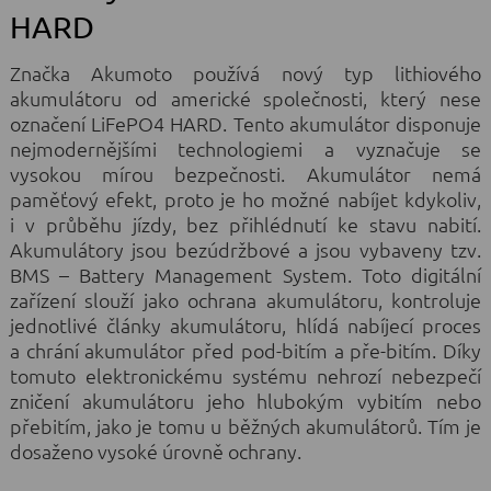
HARD
Značka Akumoto používá nový typ lithiového
akumulátoru od americké společnosti, který nese
označení LiFePO4 HARD. Tento akumulátor disponuje
nejmodernějšími technologiemi a vyznačuje se
vysokou mírou bezpečnosti. Akumulátor nemá
paměťový efekt, proto je ho možné nabíjet kdykoliv,
i v průběhu jízdy, bez přihlédnutí ke stavu nabití.
Akumulátory jsou bezúdržbové a jsou vybaveny tzv.
BMS – Battery Management System. Toto digitální
zařízení slouží jako ochrana akumulátoru, kontroluje
jednotlivé články akumulátoru, hlídá nabíjecí proces
a chrání akumulátor před pod-bitím a pře-bitím. Díky
tomuto elektronickému systému nehrozí nebezpečí
zničení akumulátoru jeho hlubokým vybitím nebo
přebitím, jako je tomu u běžných akumulátorů. Tím je
dosaženo vysoké úrovně ochrany.