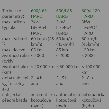
Technické
600/L65
600/L85
600/L120
parametry:
HARD
HARD
HARD
max. příkon
3kW
3kW
3kW
typ aku
LiFePo4
LiFePo4
LiFePO4
HARD
HARD
HARD
max. rychlost
60 km/h (45
60 km/h
60 km/h
1)
km/h)
(45km/h)
(45km/h)
max. dojezd
65 km
85 km
120 km
životnosti aku
< 2000
< 2000
< 2000
(cykly)
životnost aku
< 40 000 km
< 60 000 km
< 100 000
(km)
km
doba nabíjení
2 - 4 h
2 - 5 h
2 - 8 h
vyjímatelný
ano
ano
ano
aku
nabíječka
automatická
automatická
automatická
přední brzda
kotoučová
kotoučová
kotoučová
(hydr.)
(hydr.)
(hydr.)