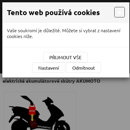
Tento web používá cookies
×
Vaše soukromí je důležité. Můžete si vybrat z nastavení
PRODEJ / SERVIS
cookies níže.
¨
(CZK)
Měna:
PŘIJMOUT VŠE
MENU
Nastavení
Odmítnout
elektrické akumulátorové skútry AKUMOTO